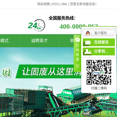
网站地图
|
RSS
|
XML
|
您暂无新询盘信息！
全国服务热线：
400-0000-963
客户服务
作模式
诚聘英才
联系我们
在线留言
在
线
分享到...
客
服
扫描二维码