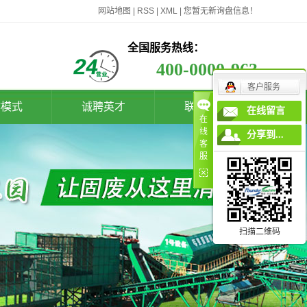
网站地图
|
RSS
|
XML
|
您暂无新询盘信息！
全国服务热线：
400-0000-963
客户服务
作模式
诚聘英才
联系我们
在线留言
在
线
分享到...
客
服
扫描二维码