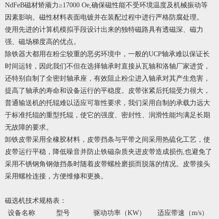
NdFeB磁材矫顽力≥17000 Oe,确保磁性能不受环境温度及机械振动等
因素影响。磁性材料表面电镀并在装配过程中进行严格防腐处理。
使用先进的计算机模拟手段设计出来的独特磁路具有透磁深、磁力
强、磁场梯度高的优点。
除铁器大都用在粉尘较重的恶劣环境中，一般的UCP轴承难以保证长
时间运转，因此我们不但在选择轴承时直接从瓦轴和洛轴厂家进货，
还特别自制了全密封轴承座，有效阻止粉尘进入轴承对其产生危害，
提高了轴承的寿命和设备运行的平稳度。皮带张紧后托辊受力很大，
普通输送机的托辊难以适应可靠性要求，我们采用自制的承载力远大
于标准托辊的重型托辊，使它的强度、密封性、润滑性能均满足长期
无故障的要求。
卸铁皮带采用全橡胶材料，皮带挡条与平带之间采用热硫化工艺，使
皮带运行平稳，降低噪音并防止铁磁杂质夹进皮带造成损伤,也避免了
采用不锈钢角钢做挡条时随着皮带螺栓磨损而脱落的情况。皮带接头
采用螺栓连接，方便维修和更换。
磁选机技术规格表：
设备名称
型号
驱动功率（KW）
适应带速（m/s）