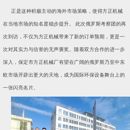
正是这种积极主动的海外市场策略，使得方正机械
在当地市场的知名度稳步提升。 此次俄罗斯考察团的再
次到访，不仅为方正机械带来了新的订单预期，更是一
次对其实力与信誉的无声褒奖。随着双方合作的进一步
深入，保定市方正机械厂有望在广阔的俄罗斯乃至中东
欧市场开辟出更大的天地，成为国际环保设备舞台上的
一张闪亮名片。