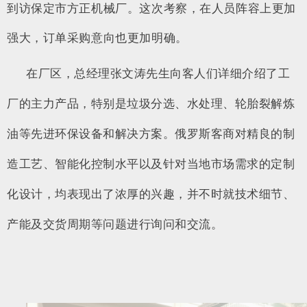
到访保定市方正机械厂。这次考察，在人员阵容上更加
强大，订单采购意向也更加明确。
在厂区，总经理张文涛先生向客人们详细介绍了工
厂的主力产品，特别是垃圾分选、水处理、轮胎裂解炼
油等先进环保设备和解决方案。俄罗斯客商对精良的制
造工艺、智能化控制水平以及针对当地市场需求的定制
化设计，均表现出了浓厚的兴趣，并不时就技术细节、
产能及交货周期等问题进行询问和交流。