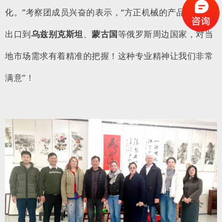
化。”考察团成员兴奋的表示，“方正机械的产品，多次
出口到
等俄罗斯周边国家，对当
乌兹别克斯坦
、
蒙古国
地市场需求有着精准的把握！这种专业精神让我们非常
满意”！