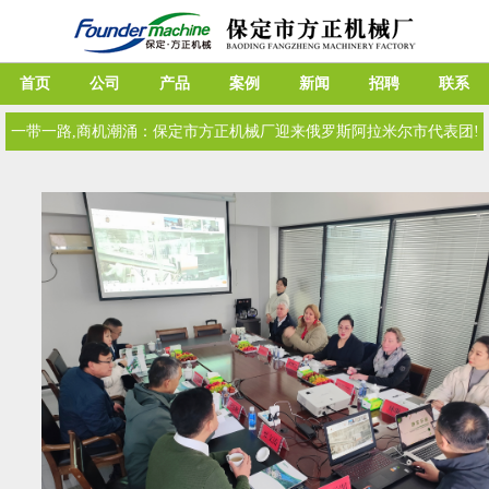
首页
公司
产品
案例
新闻
招聘
联系
一带一路,商机潮涌：保定市方正机械厂迎来俄罗斯阿拉米尔市代表团!