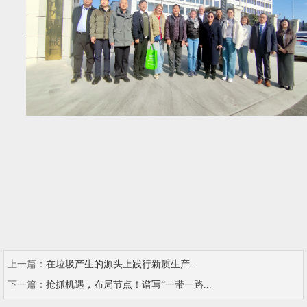
上一篇：
在垃圾产生的源头上践行新质生产...
下一篇：
抢抓机遇，布局节点！谱写“一带一路...